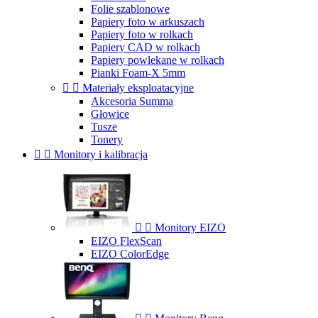
Folie szablonowe
Papiery foto w arkuszach
Papiery foto w rolkach
Papiery CAD w rolkach
Papiery powlekane w rolkach
Pianki Foam-X 5mm


Materiały eksploatacyjne
Akcesoria Summa
Głowice
Tusze
Tonery


Monitory i kalibracja


Monitory EIZO
EIZO FlexScan
EIZO ColorEdge