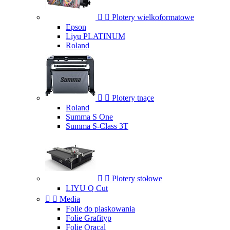


Plotery wielkoformatowe
Epson
Liyu PLATINUM
Roland


Plotery tnące
Roland
Summa S One
Summa S-Class 3T


Plotery stołowe
LIYU Q Cut


Media
Folie do piaskowania
Folie Grafityp
Folie Oracal