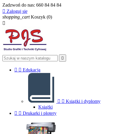
Zadzwoń do nas:
660 84 84 84

Zaloguj się
shopping_cart
Koszyk
(0)




Edukacja


Książki i dyplomy
Książki


Drukarki i plotery