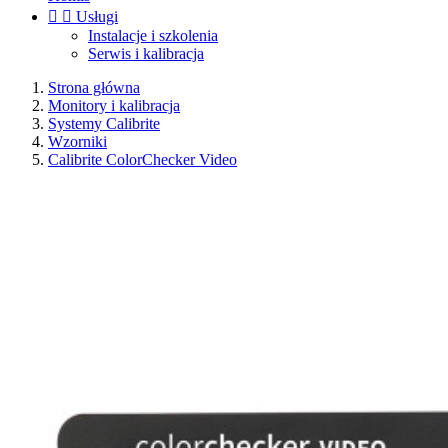


Usługi
Instalacje i szkolenia
Serwis i kalibracja
Strona główna
Monitory i kalibracja
Systemy Calibrite
Wzorniki
Calibrite ColorChecker Video