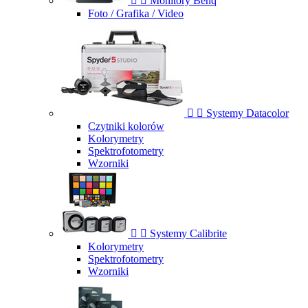


Monitory Benq
Foto / Grafika / Video


Systemy Datacolor
Czytniki kolorów
Kolorymetry
Spektrofotometry
Wzorniki


Systemy Calibrite
Kolorymetry
Spektrofotometry
Wzorniki