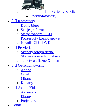


Systemy X-Rite
Spektrofotometry


Komputery
Dom / biuro
Stacje graficzne
Stacje robocze CAD
Podzespoły komputerowe
Nośniki CD - DVD


Peryferia
Skanery fotograficzne
Skanery wielkoformatowe
Tablety graficzne Xp-Pen


Oprogramowanie
Adobe
Corel
Mirage
Kliparty


Audio, Video
Akcesoria
Ekrany
Projektory
Komis