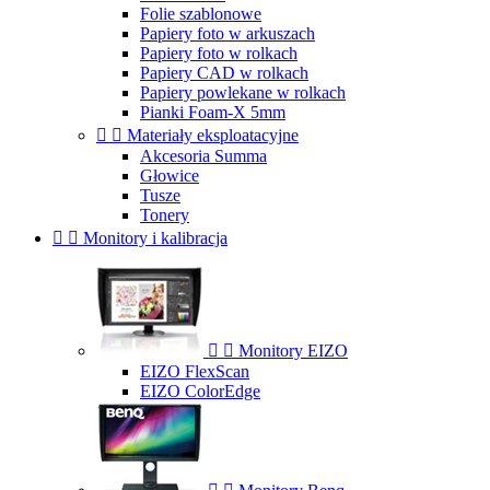
Folie szablonowe
Papiery foto w arkuszach
Papiery foto w rolkach
Papiery CAD w rolkach
Papiery powlekane w rolkach
Pianki Foam-X 5mm


Materiały eksploatacyjne
Akcesoria Summa
Głowice
Tusze
Tonery


Monitory i kalibracja


Monitory EIZO
EIZO FlexScan
EIZO ColorEdge