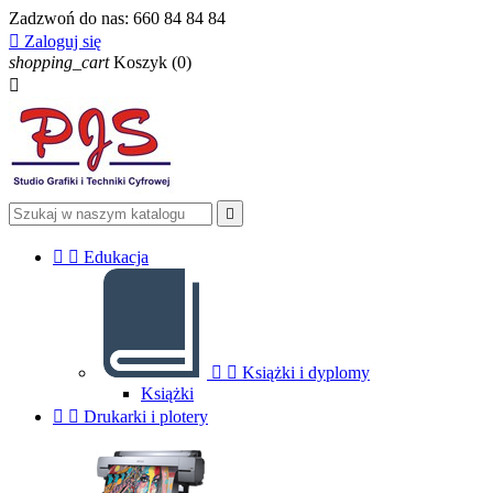
Zadzwoń do nas:
660 84 84 84

Zaloguj się
shopping_cart
Koszyk
(0)




Edukacja


Książki i dyplomy
Książki


Drukarki i plotery