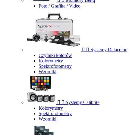


Monitory Benq
Foto / Grafika / Video


Systemy Datacolor
Czytniki kolorów
Kolorymetry
Spektrofotometry
Wzorniki


Systemy Calibrite
Kolorymetry
Spektrofotometry
Wzorniki