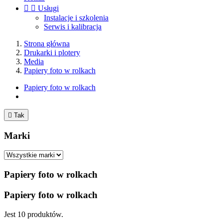


Usługi
Instalacje i szkolenia
Serwis i kalibracja
Strona główna
Drukarki i plotery
Media
Papiery foto w rolkach
Papiery foto w rolkach

Tak
Marki
Papiery foto w rolkach
Papiery foto w rolkach
Jest 10 produktów.