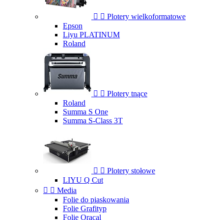


Plotery wielkoformatowe
Epson
Liyu PLATINUM
Roland


Plotery tnące
Roland
Summa S One
Summa S-Class 3T


Plotery stołowe
LIYU Q Cut


Media
Folie do piaskowania
Folie Grafityp
Folie Oracal