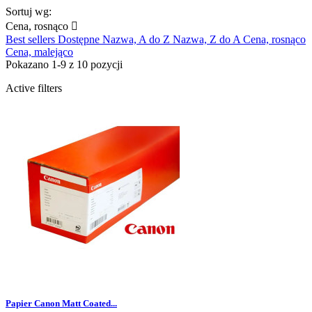
Sortuj wg:
Cena, rosnąco

Best sellers
Dostępne
Nazwa, A do Z
Nazwa, Z do A
Cena, rosnąco
Cena, malejąco
Pokazano 1-9 z 10 pozycji
Active filters
Papier Canon Matt Coated...