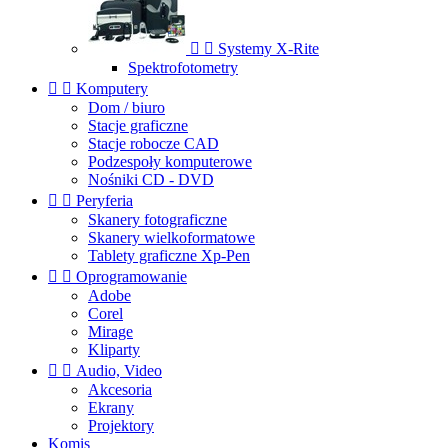


Systemy X-Rite
Spektrofotometry


Komputery
Dom / biuro
Stacje graficzne
Stacje robocze CAD
Podzespoły komputerowe
Nośniki CD - DVD


Peryferia
Skanery fotograficzne
Skanery wielkoformatowe
Tablety graficzne Xp-Pen


Oprogramowanie
Adobe
Corel
Mirage
Kliparty


Audio, Video
Akcesoria
Ekrany
Projektory
Komis