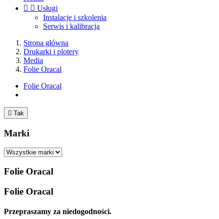


Usługi
Instalacje i szkolenia
Serwis i kalibracja
Strona główna
Drukarki i plotery
Media
Folie Oracal
Folie Oracal

Tak
Marki
Folie Oracal
Folie Oracal
Przepraszamy za niedogodności.