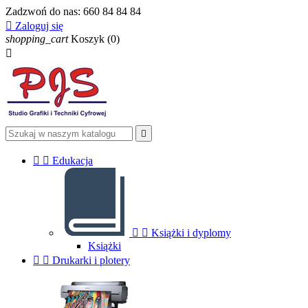
Zadzwoń do nas:
660 84 84 84

Zaloguj się
shopping_cart
Koszyk
(0)




Edukacja


Książki i dyplomy
Książki


Drukarki i plotery