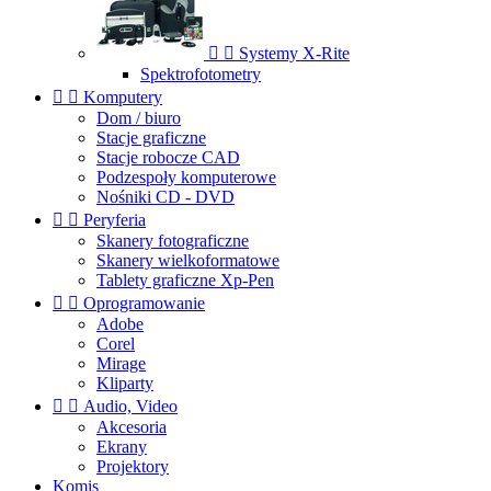


Systemy X-Rite
Spektrofotometry


Komputery
Dom / biuro
Stacje graficzne
Stacje robocze CAD
Podzespoły komputerowe
Nośniki CD - DVD


Peryferia
Skanery fotograficzne
Skanery wielkoformatowe
Tablety graficzne Xp-Pen


Oprogramowanie
Adobe
Corel
Mirage
Kliparty


Audio, Video
Akcesoria
Ekrany
Projektory
Komis