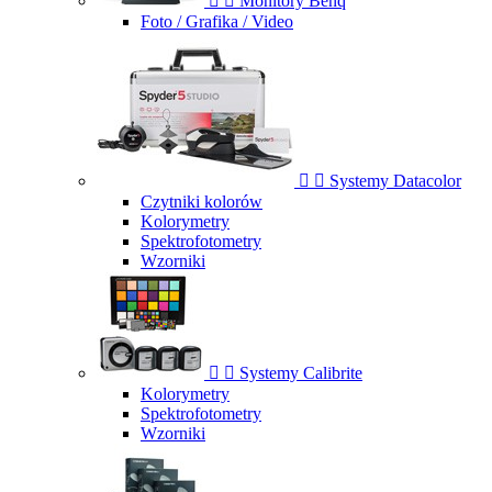


Monitory Benq
Foto / Grafika / Video


Systemy Datacolor
Czytniki kolorów
Kolorymetry
Spektrofotometry
Wzorniki


Systemy Calibrite
Kolorymetry
Spektrofotometry
Wzorniki