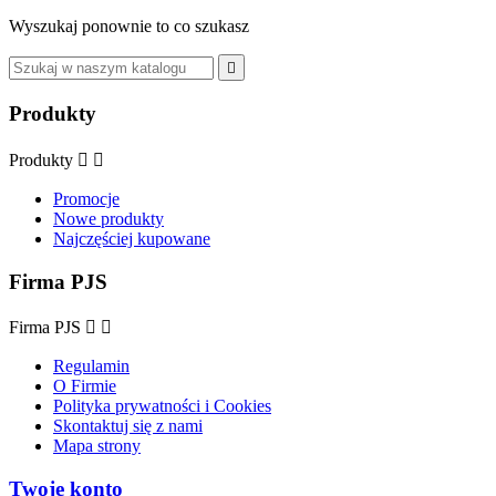
Wyszukaj ponownie to co szukasz

Produkty
Produkty


Promocje
Nowe produkty
Najczęściej kupowane
Firma PJS
Firma PJS


Regulamin
O Firmie
Polityka prywatności i Cookies
Skontaktuj się z nami
Mapa strony
Twoje konto