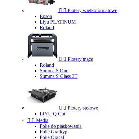


Plotery wielkoformatowe
Epson
Liyu PLATINUM
Roland


Plotery tnące
Roland
Summa S One
Summa S-Class 3T


Plotery stołowe
LIYU Q Cut


Media
Folie do piaskowania
Folie Grafityp
Folie Oracal