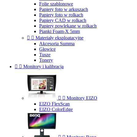
Folie szablonowe
Papiery foto w arkuszach
Papiery foto w rolkach
Papiery CAD w rolkach
Papiery powlekane w rolkach
Pianki Foam-X 5mm


Materiały eksploatacyjne
Akcesoria Summa
Głowice
Tusze
Tonery


Monitory i kalibracja


Monitory EIZO
EIZO FlexScan
EIZO ColorEdge