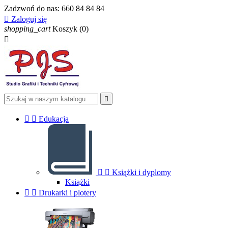
Zadzwoń do nas:
660 84 84 84

Zaloguj się
shopping_cart
Koszyk
(0)




Edukacja


Książki i dyplomy
Książki


Drukarki i plotery