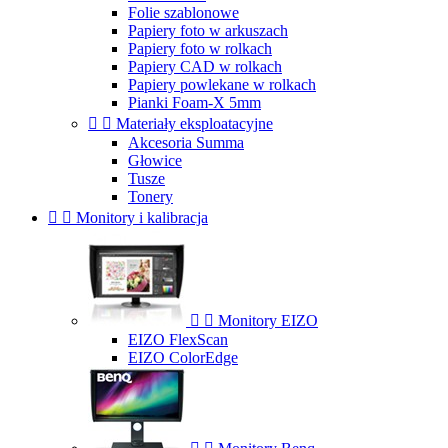
Folie szablonowe
Papiery foto w arkuszach
Papiery foto w rolkach
Papiery CAD w rolkach
Papiery powlekane w rolkach
Pianki Foam-X 5mm


Materiały eksploatacyjne
Akcesoria Summa
Głowice
Tusze
Tonery


Monitory i kalibracja


Monitory EIZO
EIZO FlexScan
EIZO ColorEdge