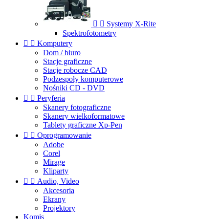


Systemy X-Rite
Spektrofotometry


Komputery
Dom / biuro
Stacje graficzne
Stacje robocze CAD
Podzespoły komputerowe
Nośniki CD - DVD


Peryferia
Skanery fotograficzne
Skanery wielkoformatowe
Tablety graficzne Xp-Pen


Oprogramowanie
Adobe
Corel
Mirage
Kliparty


Audio, Video
Akcesoria
Ekrany
Projektory
Komis