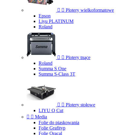


Plotery wielkoformatowe
Epson
Liyu PLATINUM
Roland


Plotery tnące
Roland
Summa S One
Summa S-Class 3T


Plotery stołowe
LIYU Q Cut


Media
Folie do piaskowania
Folie Grafityp
Folie Oracal