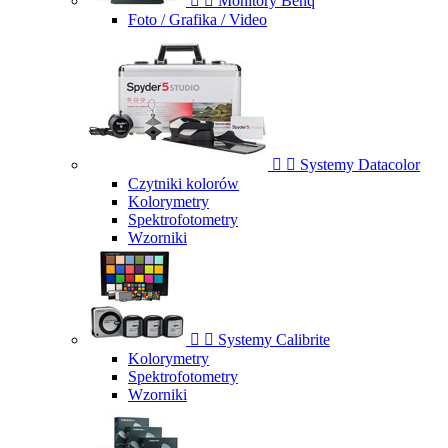


Monitory Benq
Foto / Grafika / Video


Systemy Datacolor
Czytniki kolorów
Kolorymetry
Spektrofotometry
Wzorniki


Systemy Calibrite
Kolorymetry
Spektrofotometry
Wzorniki