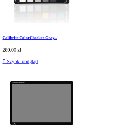
Calibrite ColorChecker Gray...
289,00 zł

Szybki podgląd