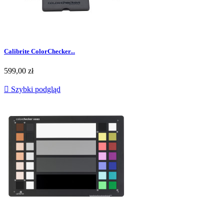
Calibrite ColorChecker...
599,00 zł

Szybki podgląd