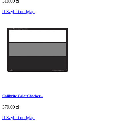
319,00 zł

Szybki podgląd
Calibrite ColorChecker...
379,00 zł

Szybki podgląd