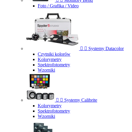


Monitory Benq
Foto / Grafika / Video


Systemy Datacolor
Czytniki kolorów
Kolorymetry
Spektrofotometry
Wzorniki


Systemy Calibrite
Kolorymetry
Spektrofotometry
Wzorniki