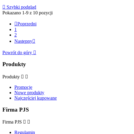

Szybki podgląd
Pokazano 1-9 z 10 pozycji

Poprzedni
1
2
Następny

Powrót do góry

Produkty
Produkty


Promocje
Nowe produkty
Najczęściej kupowane
Firma PJS
Firma PJS


Regulamin