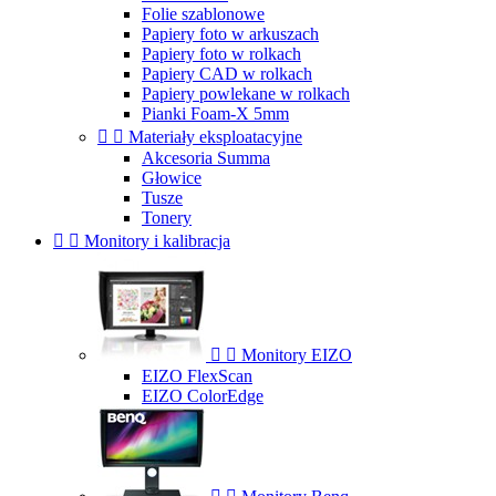
Folie szablonowe
Papiery foto w arkuszach
Papiery foto w rolkach
Papiery CAD w rolkach
Papiery powlekane w rolkach
Pianki Foam-X 5mm


Materiały eksploatacyjne
Akcesoria Summa
Głowice
Tusze
Tonery


Monitory i kalibracja


Monitory EIZO
EIZO FlexScan
EIZO ColorEdge