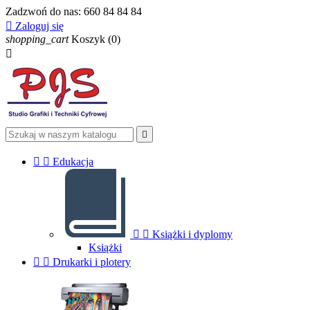
Zadzwoń do nas:
660 84 84 84

Zaloguj się
shopping_cart
Koszyk
(0)




Edukacja


Książki i dyplomy
Książki


Drukarki i plotery