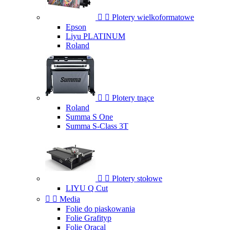


Plotery wielkoformatowe
Epson
Liyu PLATINUM
Roland


Plotery tnące
Roland
Summa S One
Summa S-Class 3T


Plotery stołowe
LIYU Q Cut


Media
Folie do piaskowania
Folie Grafityp
Folie Oracal