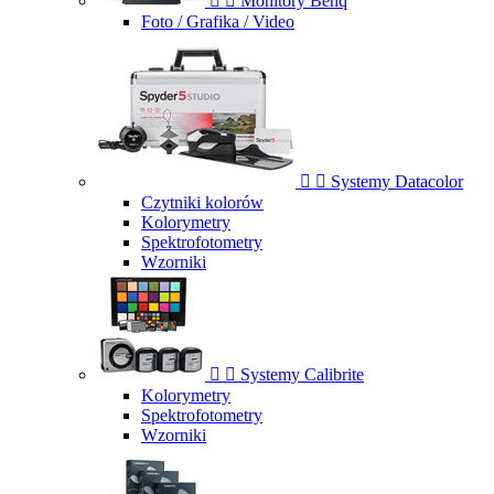


Monitory Benq
Foto / Grafika / Video


Systemy Datacolor
Czytniki kolorów
Kolorymetry
Spektrofotometry
Wzorniki


Systemy Calibrite
Kolorymetry
Spektrofotometry
Wzorniki