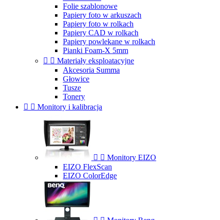
Folie szablonowe
Papiery foto w arkuszach
Papiery foto w rolkach
Papiery CAD w rolkach
Papiery powlekane w rolkach
Pianki Foam-X 5mm


Materiały eksploatacyjne
Akcesoria Summa
Głowice
Tusze
Tonery


Monitory i kalibracja


Monitory EIZO
EIZO FlexScan
EIZO ColorEdge