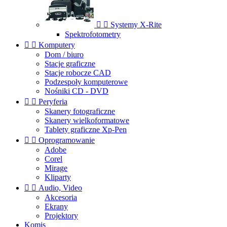


Systemy X-Rite
Spektrofotometry


Komputery
Dom / biuro
Stacje graficzne
Stacje robocze CAD
Podzespoły komputerowe
Nośniki CD - DVD


Peryferia
Skanery fotograficzne
Skanery wielkoformatowe
Tablety graficzne Xp-Pen


Oprogramowanie
Adobe
Corel
Mirage
Kliparty


Audio, Video
Akcesoria
Ekrany
Projektory
Komis